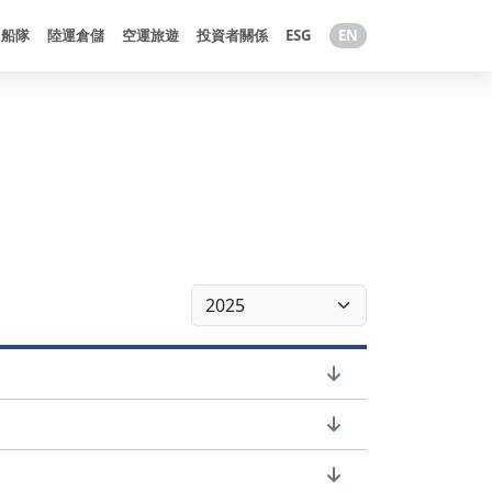
船隊
陸運倉儲
空運旅遊
投資者關係
ESG
EN
理
善
陸運業務
策
倉儲物流業務
員會
關財務揭露
程及規章
核
運作情形