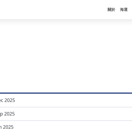
關於
海運
股東專欄
企業社會責任
關於中航
公司治
環境友
年報
員工關係
董事會
環保政
經營團隊
股東會資訊
推動永續發展執行情形
功能委
氣候相
公司組織
法人說明會
誠信經營執行情形
公司章
最新消息
利害關係人專區
保障人權措施
內部稽
人才招募
股利
社會關懷
管理及
聯絡我們
股價
股務資訊
重大資訊
 2025
 2025
2025